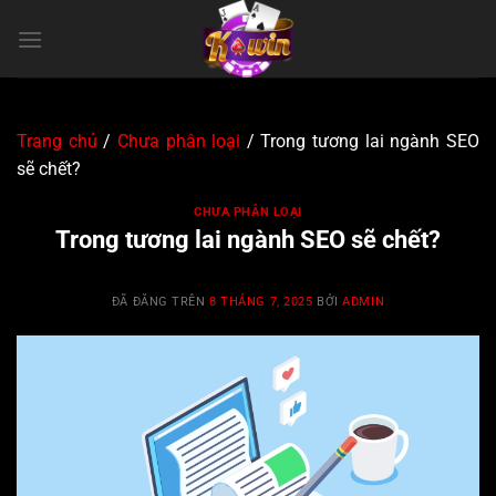
Chuyển
đến
nội
dung
Trang chủ
/
Chưa phân loại
/
Trong tương lai ngành SEO
sẽ chết?
CHƯA PHÂN LOẠI
Trong tương lai ngành SEO sẽ chết?
ĐÃ ĐĂNG TRÊN
8 THÁNG 7, 2025
BỞI
ADMIN